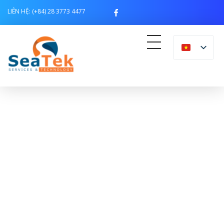
LIÊN HỆ: (+84) 28 3773 4477
Seatek lab
GIẢI PHÁP CÔNG
NGHỆ